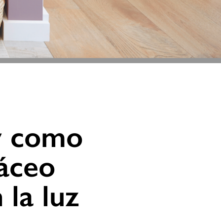
y como
láceo
 la luz