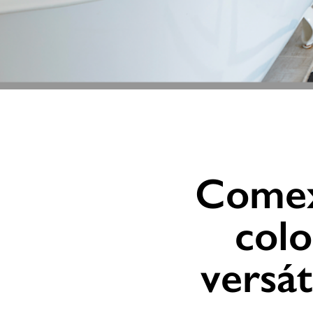
Comex
colo
versát