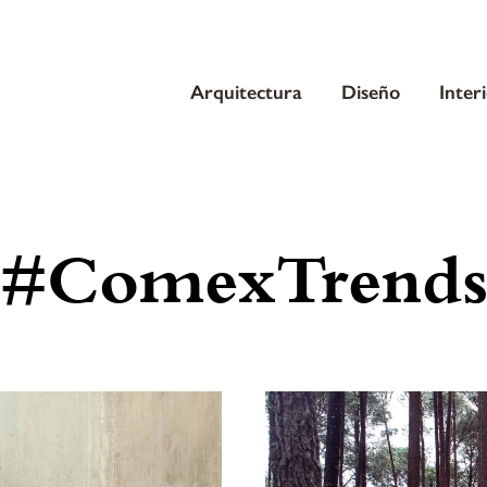
Arquitectura
Diseño
Inter
#ComexTrend