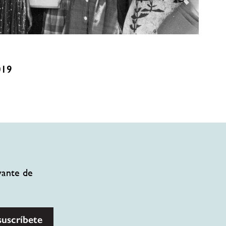
019
vante de
suscríbete