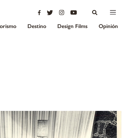
iorismo
Destino
Design Films
Opinión