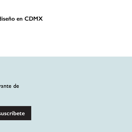
 diseño en CDMX
vante de
suscríbete