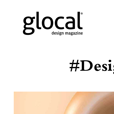
#Desi