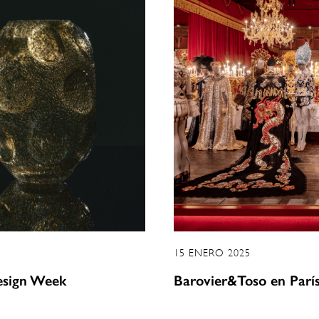
15 ENERO 2025
esign Week
Barovier&Toso en París