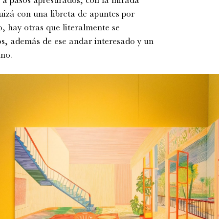
n a pasos apresurados, con la mirada
quizá
con
una libreta de apuntes por
, hay otras que literalmente se
os, además de ese andar interesado y un
uno.