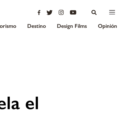
iorismo
Destino
Design Films
Opinión
la el