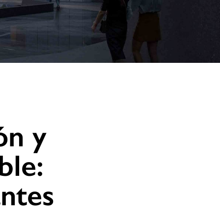
ón y
ble:
antes