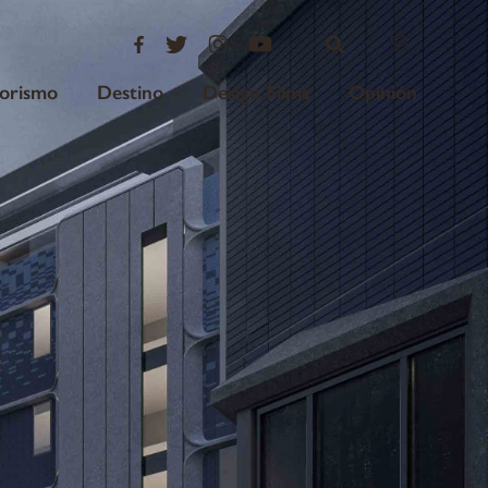
iorismo
Destino
Design Films
Opinión