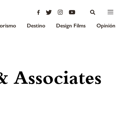
iorismo
Destino
Design Films
Opinión
& Associates