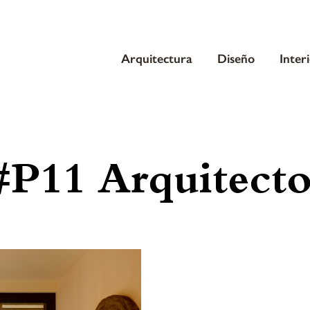
Arquitectura
Diseño
Inter
#P11 Arquitecto