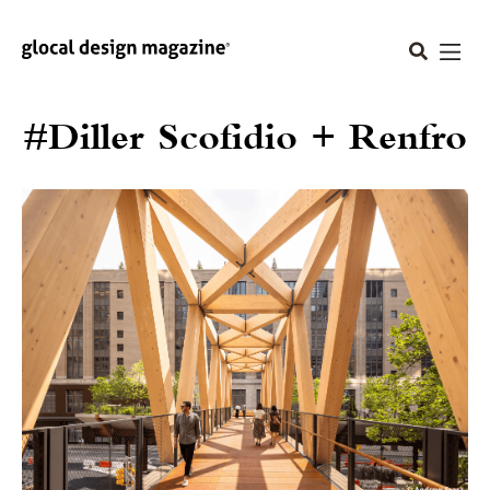
#Diller Scofidio + Renfro