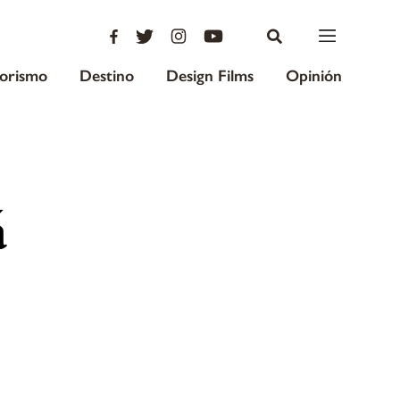
iorismo
Destino
Design Films
Opinión
á