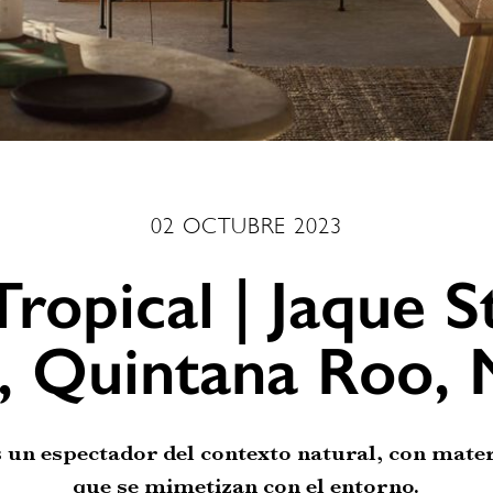
02 OCTUBRE 2023
ropical | Jaque S
, Quintana Roo, 
 un espectador del contexto natural, con mate
que se mimetizan con el entorno.