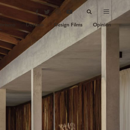
iorismo
Destino
Design Films
Opinión