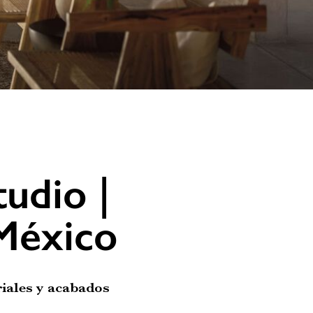
tudio |
México
riales y acabados