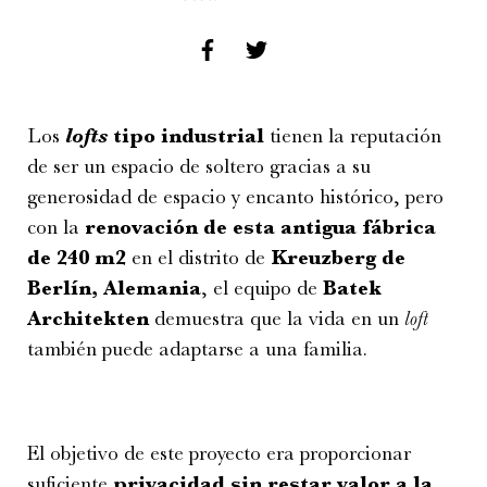
Los
lofts
tipo industrial
tienen la reputación
de ser un espacio de soltero gracias a su
generosidad de espacio y encanto histórico, pero
con la
renovación de esta antigua fábrica
de 240 m
2
en el distrito de
Kreuzberg de
Berlín, Alemania
, el equipo de
Batek
Architekten
demuestra que la vida en un
loft
también puede adaptarse a una familia.
El objetivo de este proyecto era proporcionar
suficiente
privacidad sin restar valor a la