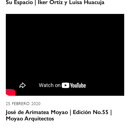
Su Espacio | Iker Ortíz y Luisa Huacuja
25 FEBRERO 2020
José de Arimatea Moyao | Edición No.55 |
Moyao Arquitectos