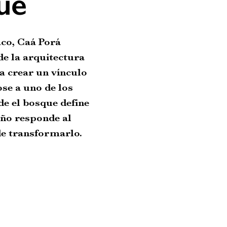
ue
aco, Caá Porá
de la arquitectura
a crear un vínculo
ose a uno de los
de el bosque define
seño responde al
 de transformarlo.