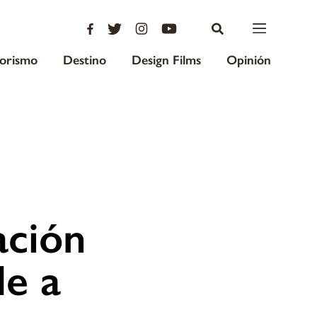
iorismo
Destino
Design Films
Opinión
ación
de a