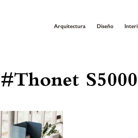
Arquitectura
Diseño
Inter
#Thonet S5000