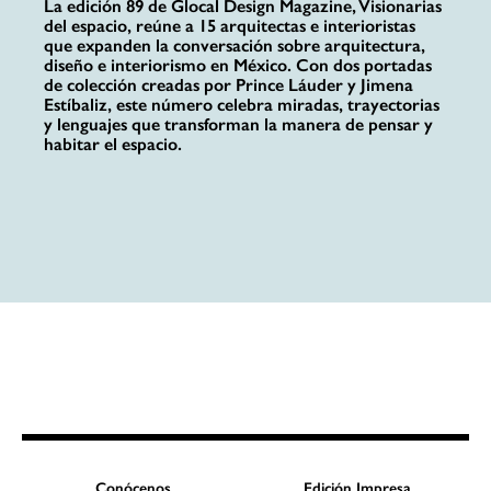
La edición 89 de Glocal Design Magazine, Visionarias
del espacio, reúne a 15 arquitectas e interioristas
que expanden la conversación sobre arquitectura,
diseño e interiorismo en México. Con dos portadas
de colección creadas por Prince Láuder y Jimena
Estíbaliz, este número celebra miradas, trayectorias
y lenguajes que transforman la manera de pensar y
habitar el espacio.
Conócenos
Edición Impresa