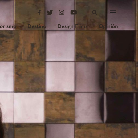
iorismo
Destino
Design Films
Opinión