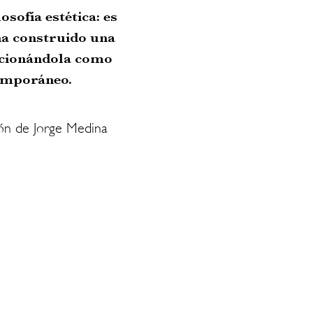
ofía estética: es
ha construido una
sicionándola como
temporáneo.
ión de Jorge Medina