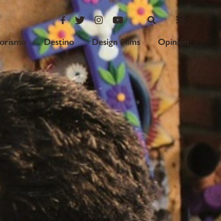
iorismo
Destino
Design Films
Opinión