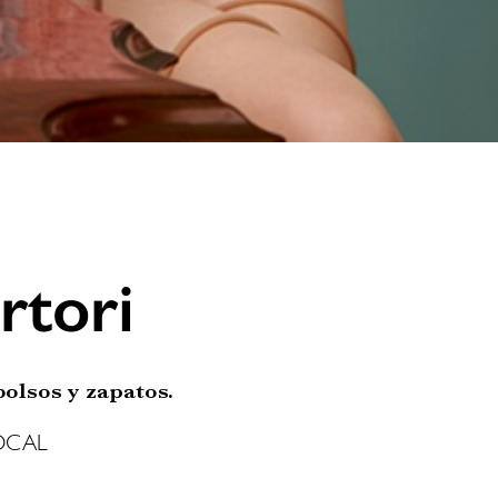
rtori
bolsos y zapatos.
GLOCAL