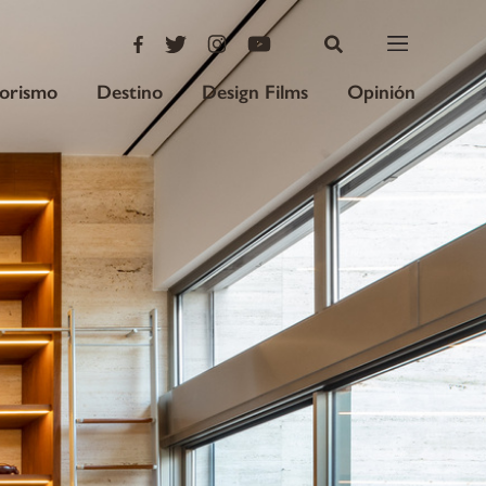
iorismo
Destino
Design Films
Opinión