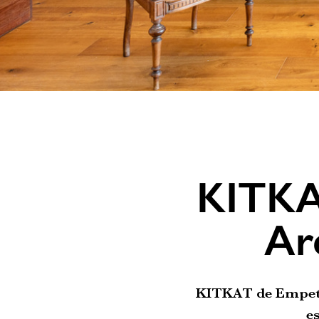
KITKA
Ar
KITKAT de Empety 
e