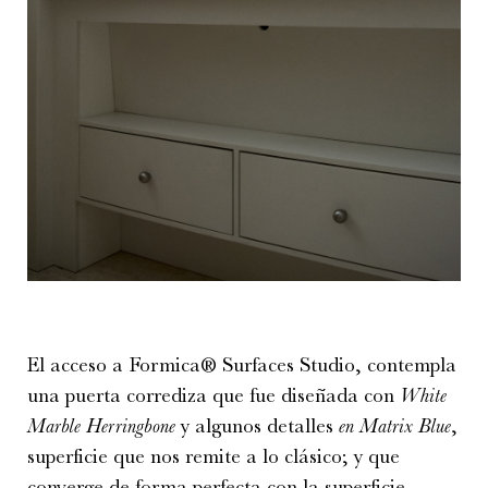
El acceso a Formica® Surfaces Studio, contempla
una puerta corrediza que fue diseñada con
White
Marble Herringbone
y algunos detalles
en Matrix Blue
,
superficie que nos remite a lo clásico; y que
converge de forma perfecta con la superficie