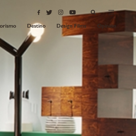
iorismo
Destino
Design Films
Opinión