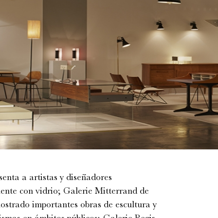
enta a artistas y diseñadores
nte con vidrio; Galerie Mitterrand de
ostrado importantes obras de escultura y
ismas en ámbitos públicos; Galerie Regis