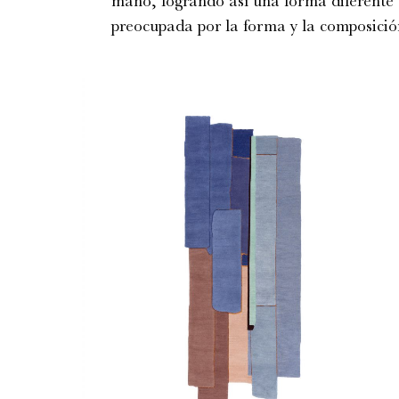
mano, logrando así una forma diferente d
preocupada por la forma y la composición