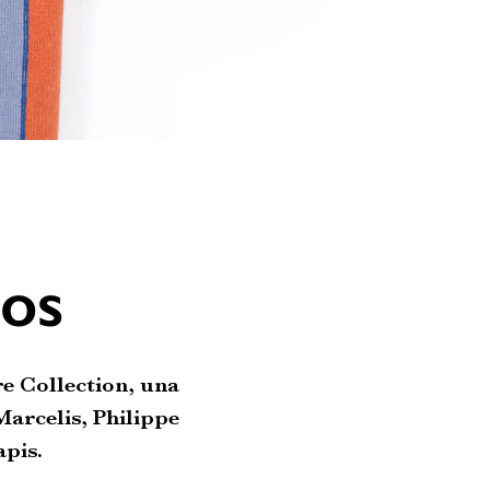
eos
re Collection, una
Marcelis, Philippe
pis.