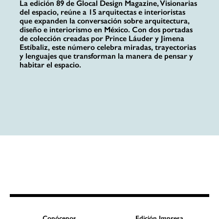
La edición 89 de Glocal Design Magazine, Visionarias
del espacio, reúne a 15 arquitectas e interioristas
que expanden la conversación sobre arquitectura,
diseño e interiorismo en México. Con dos portadas
de colección creadas por Prince Láuder y Jimena
Estíbaliz, este número celebra miradas, trayectorias
y lenguajes que transforman la manera de pensar y
habitar el espacio.
Conócenos
Edición Impresa