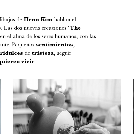
 dibujos de
Henn
Kim
hablan el
s
. Las dos nuevas creaciones ‘
The
 en el alma de los seres humanos, con las
stante. Pequeños
sentimientos
,
ridulces
de
tristeza
, seguir
quieren
vivir
.