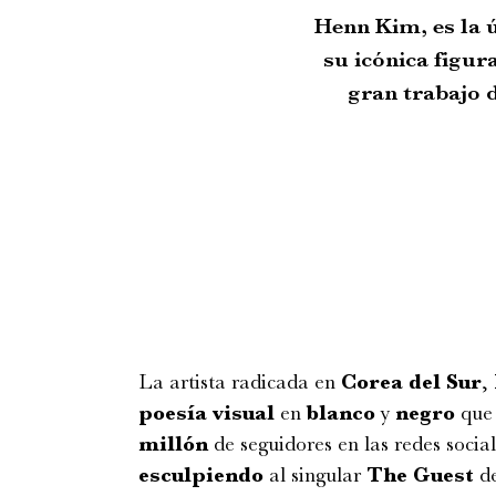
Henn Kim, es la ú
su icónica figur
gran trabajo 
La artista radicada en
Corea
del
Sur
,
poesía
visual
en
blanco
y
negro
que 
millón
de seguidores en las redes socia
esculpiendo
al singular
The
Guest
d