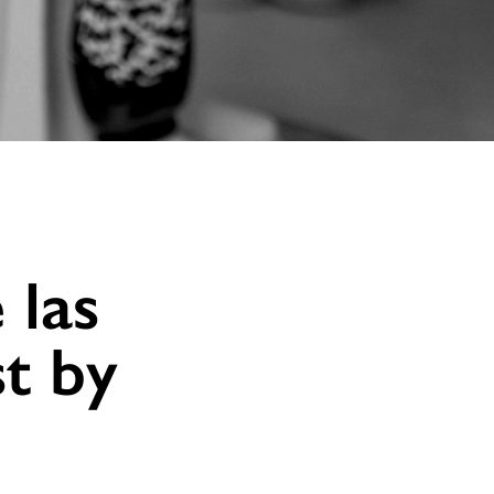
 las
t by