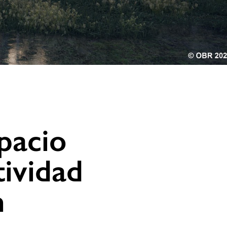
pacio
tividad
n