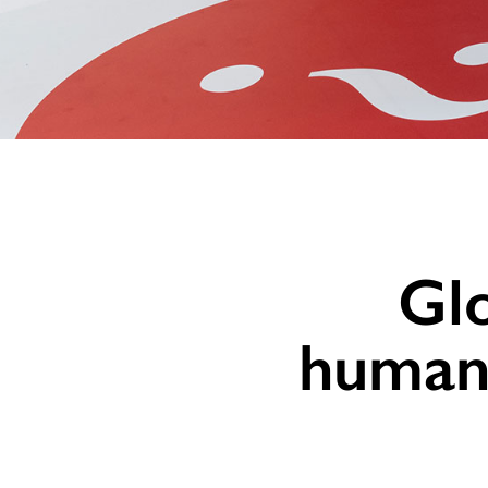
Glo
humani