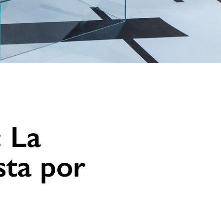
: La
sta por