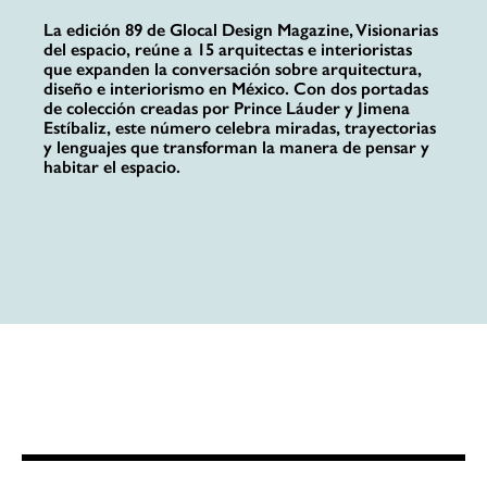
La edición 89 de Glocal Design Magazine, Visionarias
del espacio, reúne a 15 arquitectas e interioristas
que expanden la conversación sobre arquitectura,
diseño e interiorismo en México. Con dos portadas
de colección creadas por Prince Láuder y Jimena
Estíbaliz, este número celebra miradas, trayectorias
y lenguajes que transforman la manera de pensar y
habitar el espacio.