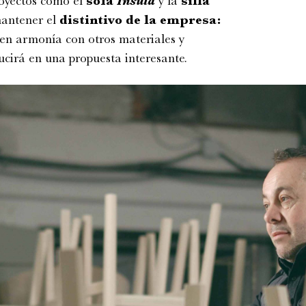
royectos como el
sofá
Insula
y la
silla
mantener el
distintivo de la empresa:
 en armonía con otros materiales y
ducirá en una propuesta interesante.