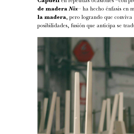
Capdell
en repetidas ocasiones –con p
de madera
Nix
– ha hecho énfasis en 
la madera
, pero logrando que conviva
posibilidades, fusión que anticipa se tra