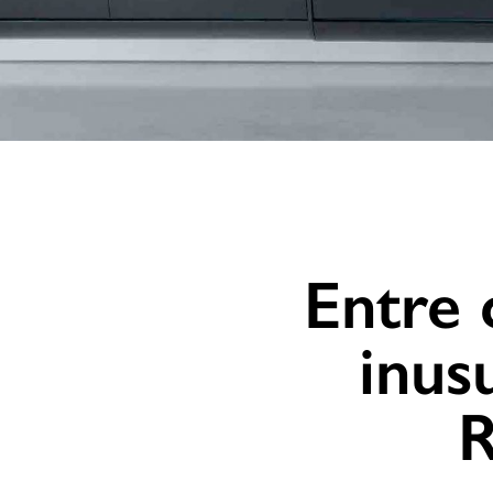
Entre 
inus
R