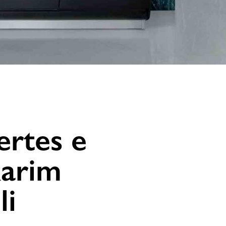
ertes e
Karim
li