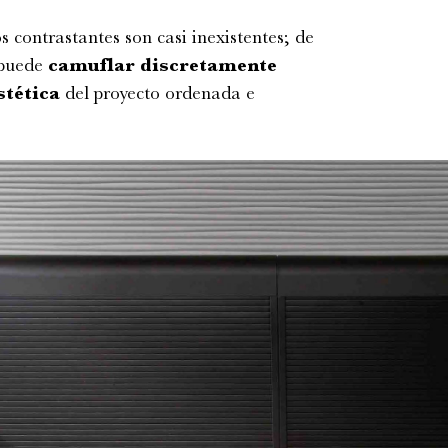
s contrastantes son casi inexistentes; de
 puede
camuflar discretamente
stética
del proyecto ordenada e