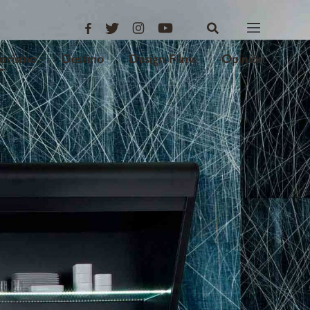
iorismo
Destino
Design Films
Opinión