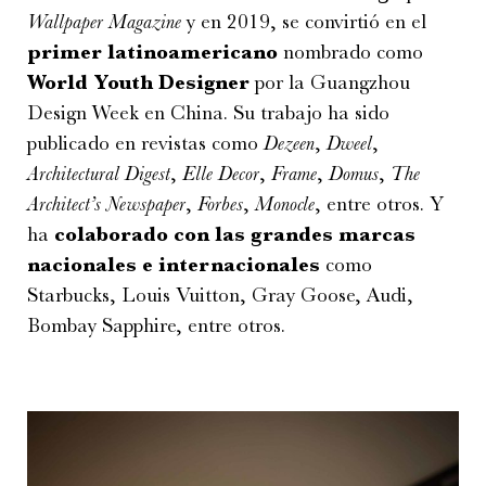
Wallpaper Magazine
y en 2019, se convirtió en el
primer latinoamericano
nombrado como
World Youth Designer
por la Guangzhou
Design Week en China. Su trabajo ha sido
publicado en revistas como
Dezeen
,
Dweel
,
Architectural Digest
,
Elle Decor
,
Frame
,
Domus
,
The
Architect’s Newspaper
,
Forbes
,
Monocle
, entre otros. Y
ha
colaborado con las grandes marcas
nacionales e internacionales
como
Starbucks, Louis Vuitton, Gray Goose, Audi,
Bombay Sapphire, entre otros.