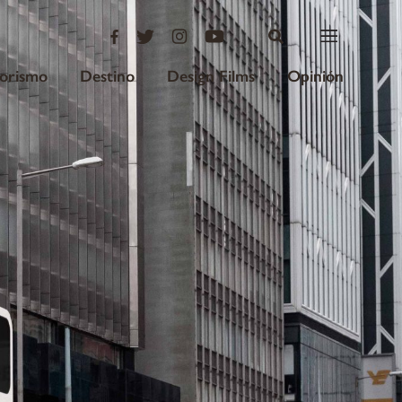
iorismo
Destino
Design Films
Opinión