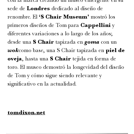
con la marca creando un museo emergente en su
sede de
Londres
dedicado al diseño de
renombre. El
‘S Chair Museum’
mostró los
primeros diseños de Tom para
Cappellini
y
diferentes variaciones a lo largo de los años;
desde una
S Chair
tapizada en
goma
con un
wok
como base, una S Chair tapizada en
piel de
oveja
, hasta una
S Chair
tejida en forma de
toro. El museo demostró la longevidad del diseño
de Tom y cómo sigue siendo relevante y
significativo en la actualidad.
tomdixon.net