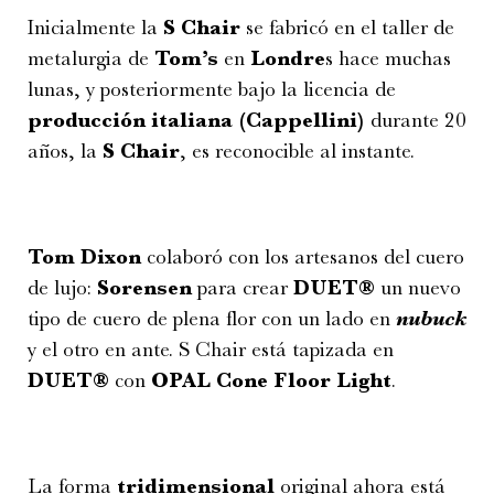
Inicialmente la
S Chair
se fabricó en el taller de
metalurgia de
Tom’s
en
Londre
s hace muchas
lunas, y posteriormente bajo la licencia de
producción italiana (Cappellini)
durante 20
años, la
S Chair
, es reconocible al instante.
Tom Dixon
colaboró con los artesanos del cuero
de lujo:
Sorensen
para crear
DUET®
un nuevo
tipo de cuero de plena flor con un lado en
nubuck
y el otro en ante. S Chair está tapizada en
DUET®
con
OPAL Cone Floor Light
.
La forma
tridimensional
original ahora está