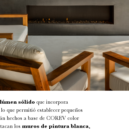
lúmen sólido
que incorpora
l, lo que permitió establecer pequeños
están hechos a base de COREV color
stacan los
muros de pintura blanca
,