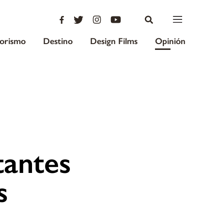
iorismo
Destino
Design Films
Opinión
tantes
s