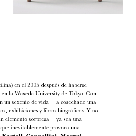
tilina) en el 2005 después de haberse
a en la Waseda University de Tokyo. Con
on un sexenio de vida— a cosechado una
, exhibiciones y libros biográficos. Y no
 un elemento sorpresa— ya sea una
que inevitablemente provoca una
o
Kartell
,
Cappellini
,
Maruni
,