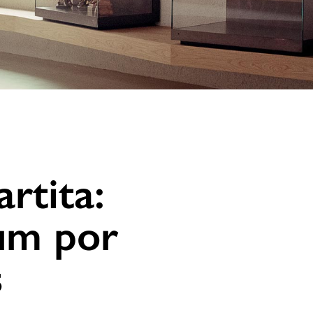
artita:
um por
s