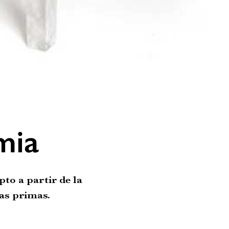
mia
to a partir de la
ias primas.